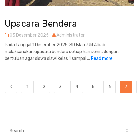
Upacara Bendera
03 Desember 2025
Administrator
Pada tanggal 1 Desember 2025, SD Islam Ulil Albab
melaksanakan upacara bendera setiap hari senin, dengan
bertujuan agar siswa siswi kelas 1 sampai ...
Read more
1
2
3
4
5
6
7