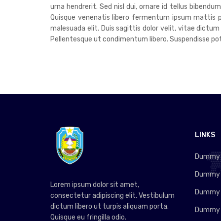
urna hendrerit. Sed nisl dui, ornare id tellus bibend
Quisque venenatis libero fermentum ipsum mattis pre
malesuada elit. Duis sagittis dolor velit, vitae dictum
Pellentesque ut condimentum libero. Suspendisse poten
LINKS
Dummy L
Dummy L
Lorem ipsum dolor sit amet,
Dummy L
consectetur adipiscing elit. Vestibulum
dictum libero ut turpis aliquam porta.
Dummy L
Quisque eu fringilla odio.