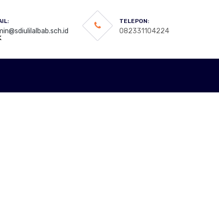
IL:
TELEPON:
in@sdiulilalbab.sch.id
082331104224
k