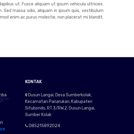
dapibus ut. Fusce aliquam ut ipsum vehicula ultricies.
h. Sed massa odio, aliquam in ipsum quis, vestibulum
euismod enim ac purus molestie, non placerat mi blandit.
KONTAK
omba
Dusun Langai, Desa Sumberkolak,
Kecamatan Panarukan, Kabupaten
Situbondo, RT.3/RW.2. Dusun Langai,
Sumber Kolak
an
085215892024
ore