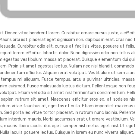
. Donec vitae hendrerit lorem. Curabitur ornare cursus justo, a efficitu
 Mauris orci est, placerat eget dignissim non, dapibus in erat. Cras ne
da. Curabitur odio elit, cursus at facilisis vitae, posuere ut felis
sequat lorem efficitur, lobortis dolor. Nunc dignissim odio non tellus a
uam egestas vestibulum massa at placerat. Quisque elementum dui quis
orem. Proin sit amet egestas lectus. Nullam nec nisl blandit, commodo
ndimentum efficitur. Aliquam erat volutpat. Vestibulum ut sem a ar
tempus mi aliquam. Fusce tempus, arcu a pulvinar ultricies, massa 
nim euismod. Fusce malesuada luctus dictum. Pellentesque non feugiat 
t volutpat. Etiam vel odio sit amet nisl fermentum condimentum. Pel
 sapien rutrum sit amet. Maecenas efficitur eros ex, at sodales n
terdum vitae faucibus at, egestas et nulla. Etiam imperdiet maximu
. Sed porta leo vitae tortor placerat, in rutrum nunc lacinia. Pellente
endum interdum mauris. Morbi accumsan erat ut ornare vestibulum. V
 mauris libero iaculis dui, eget semper nisl metus eget nisl. Ut ege
lla iaculis posuere lectus. Quisque in lorem eu nunc viverra aliquet