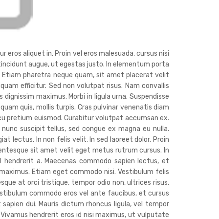
r eros aliquet in. Proin vel eros malesuada, cursus nisi
c tincidunt augue, ut egestas justo. In elementum porta
. Etiam pharetra neque quam, sit amet placerat velit
liquam efficitur. Sed non volutpat risus. Nam convallis
 dignissim maximus. Morbi in ligula urna. Suspendisse
 quam quis, mollis turpis. Cras pulvinar venenatis diam
cu pretium euismod. Curabitur volutpat accumsan ex.
nunc suscipit tellus, sed congue ex magna eu nulla.
lectus. In non felis velit. In sed laoreet dolor. Proin
lentesque sit amet velit eget metus rutrum cursus. In
isl hendrerit a. Maecenas commodo sapien lectus, et
s maximus. Etiam eget commodo nisi. Vestibulum felis
sque at orci tristique, tempor odio non, ultrices risus.
estibulum commodo eros vel ante faucibus, et cursus
t sapien dui. Mauris dictum rhoncus ligula, vel tempor
. Vivamus hendrerit eros id nisi maximus, ut vulputate