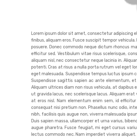
Lorem ipsum dolor sit amet, consectetur adipiscing elit
finibus, aliquam eros. Fusce suscipit tempor vehicula.
posuere. Donec commodo neque dictum rhoncus malesua
efficitur sed. Vestibulum vitae risus scelerisque, con
aliquam nisl, nec consectetur neque lacinia in. Aliq
potenti. Cras at risus a nulla porta rutrum vel eget l
eget malesuada. Suspendisse tempus luctus ipsum co
Suspendisse sagittis sapien ac ante elementum, et 
Aliquam ultrices diam non risus vehicula, at dapibus e
ut gravida lacus, nec scelerisque lacus. Aliquam era
at eros nisl. Nam elementum enim sem, id efficitur
consequat nisi pretium non. Phasellus nunc odio, in
nibh, facilisis quis augue non, viverra malesuada ipsum
Duis sapien massa, ullamcorper et urna varius, bib
augue pharetra. Fusce feugiat, mi eget cursus varius,
lectus commodo nec. Nam imperdiet viverra aliquet. Nu