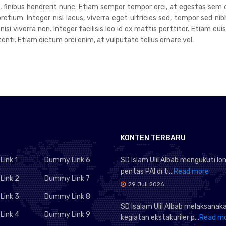
um, finibus hendrerit nunc. Etiam semper tempor orci, at egestas sem 
tium. Integer nisl lacus, viverra eget ultricies sed, tempor sed nib
 nisi viverra non. Integer facilisis leo id ex mattis porttitor. Etiam 
ti. Etiam dictum orci enim, at vulputate tellus ornare vel.
KONTEN TERBARU
ink 1
Dummy Link 6
SD Islam Ulil Albab mengukuti l
pentas PAI di ti...
Read more
ink 2
Dummy Link 7
29 Juli 2026
ink 3
Dummy Link 8
SD Isalam Ulil Albab melaksanak
ink 4
Dummy Link 9
kegiatan ekstakuriler p...
Read m