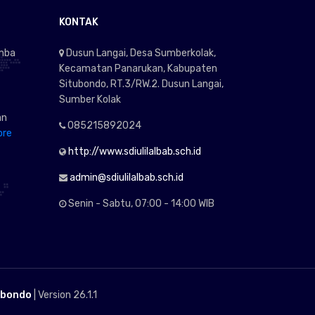
KONTAK
omba
Dusun Langai, Desa Sumberkolak,
Kecamatan Panarukan, Kabupaten
Situbondo, RT.3/RW.2. Dusun Langai,
Sumber Kolak
an
085215892024
ore
http://www.sdiulilalbab.sch.id
admin@sdiulilalbab.sch.id
Senin - Sabtu, 07:00 - 14:00 WIB
ubondo
| Version 26.1.1