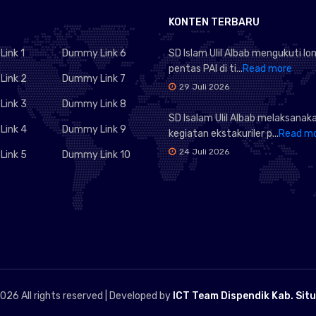
KONTEN TERBARU
ink 1
Dummy Link 6
SD Islam Ulil Albab mengukuti l
pentas PAI di ti...
Read more
ink 2
Dummy Link 7
29 Juli 2026
ink 3
Dummy Link 8
SD Isalam Ulil Albab melaksanak
ink 4
Dummy Link 9
kegiatan ekstakuriler p...
Read m
24 Juli 2026
ink 5
Dummy Link 10
026 All rights reserved | Developed by
ICT Team Dispendik Kab. Sit