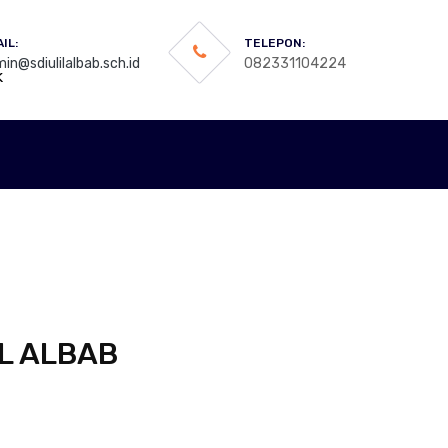
IL:
TELEPON:
in@sdiulilalbab.sch.id
082331104224
k
IL ALBAB