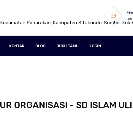
EMA
adm
 Kecamatan Panarukan, Kabupaten Situbondo, Sumber Kola
KONTAK
BLOG
BUKU TAMU
LOGIN
R ORGANISASI - SD ISLAM UL