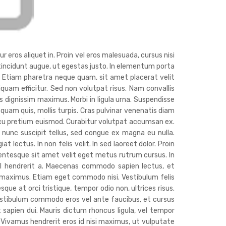
r eros aliquet in. Proin vel eros malesuada, cursus nisi
c tincidunt augue, ut egestas justo. In elementum porta
. Etiam pharetra neque quam, sit amet placerat velit
liquam efficitur. Sed non volutpat risus. Nam convallis
 dignissim maximus. Morbi in ligula urna. Suspendisse
 quam quis, mollis turpis. Cras pulvinar venenatis diam
cu pretium euismod. Curabitur volutpat accumsan ex.
nunc suscipit tellus, sed congue ex magna eu nulla.
lectus. In non felis velit. In sed laoreet dolor. Proin
lentesque sit amet velit eget metus rutrum cursus. In
isl hendrerit a. Maecenas commodo sapien lectus, et
s maximus. Etiam eget commodo nisi. Vestibulum felis
sque at orci tristique, tempor odio non, ultrices risus.
estibulum commodo eros vel ante faucibus, et cursus
t sapien dui. Mauris dictum rhoncus ligula, vel tempor
. Vivamus hendrerit eros id nisi maximus, ut vulputate