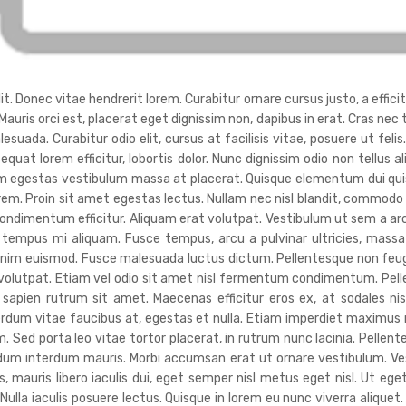
. Donec vitae hendrerit lorem. Curabitur ornare cursus justo, a efficitu
 Mauris orci est, placerat eget dignissim non, dapibus in erat. Cras ne
da. Curabitur odio elit, cursus at facilisis vitae, posuere ut felis
sequat lorem efficitur, lobortis dolor. Nunc dignissim odio non tellus a
uam egestas vestibulum massa at placerat. Quisque elementum dui quis
orem. Proin sit amet egestas lectus. Nullam nec nisl blandit, commodo
ndimentum efficitur. Aliquam erat volutpat. Vestibulum ut sem a ar
tempus mi aliquam. Fusce tempus, arcu a pulvinar ultricies, massa 
nim euismod. Fusce malesuada luctus dictum. Pellentesque non feugiat 
t volutpat. Etiam vel odio sit amet nisl fermentum condimentum. Pel
 sapien rutrum sit amet. Maecenas efficitur eros ex, at sodales n
terdum vitae faucibus at, egestas et nulla. Etiam imperdiet maximu
. Sed porta leo vitae tortor placerat, in rutrum nunc lacinia. Pellente
endum interdum mauris. Morbi accumsan erat ut ornare vestibulum. V
 mauris libero iaculis dui, eget semper nisl metus eget nisl. Ut ege
lla iaculis posuere lectus. Quisque in lorem eu nunc viverra aliquet