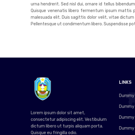
urna hendrerit. Sed nisl dui, ornare id tellus bibend
Quisque venenatis libero fermentum ipsum mattis pre
malesuada elit. Duis sagittis dolor velit, vitae dictum
Pellentesque ut condimentum libero. Suspendisse poten
LINKS
Dummy L
Dummy L
Lorem ipsum dolor sit amet,
Dummy L
consectetur adipiscing elit. Vestibulum
dictum libero ut turpis aliquam porta.
Dummy L
Quisque eu fringilla odio.