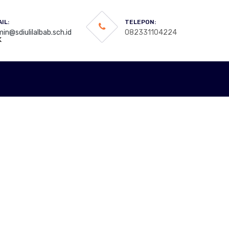
IL:
TELEPON:
in@sdiulilalbab.sch.id
082331104224
k