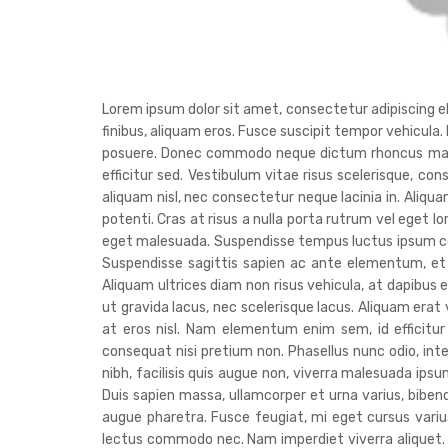
Lorem ipsum dolor sit amet, consectetur adipiscing elit
finibus, aliquam eros. Fusce suscipit tempor vehicula.
posuere. Donec commodo neque dictum rhoncus malesua
efficitur sed. Vestibulum vitae risus scelerisque, con
aliquam nisl, nec consectetur neque lacinia in. Aliq
potenti. Cras at risus a nulla porta rutrum vel eget l
eget malesuada. Suspendisse tempus luctus ipsum co
Suspendisse sagittis sapien ac ante elementum, et 
Aliquam ultrices diam non risus vehicula, at dapibus e
ut gravida lacus, nec scelerisque lacus. Aliquam era
at eros nisl. Nam elementum enim sem, id efficitur
consequat nisi pretium non. Phasellus nunc odio, in
nibh, facilisis quis augue non, viverra malesuada ipsum
Duis sapien massa, ullamcorper et urna varius, bib
augue pharetra. Fusce feugiat, mi eget cursus varius,
lectus commodo nec. Nam imperdiet viverra aliquet. Nu