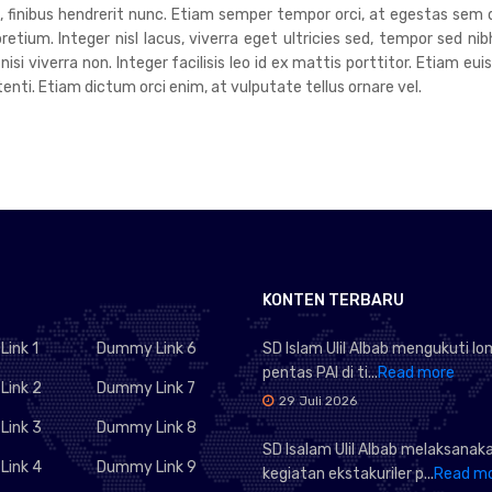
um, finibus hendrerit nunc. Etiam semper tempor orci, at egestas sem 
tium. Integer nisl lacus, viverra eget ultricies sed, tempor sed nib
 nisi viverra non. Integer facilisis leo id ex mattis porttitor. Etiam 
ti. Etiam dictum orci enim, at vulputate tellus ornare vel.
KONTEN TERBARU
ink 1
Dummy Link 6
SD Islam Ulil Albab mengukuti l
pentas PAI di ti...
Read more
ink 2
Dummy Link 7
29 Juli 2026
ink 3
Dummy Link 8
SD Isalam Ulil Albab melaksanak
ink 4
Dummy Link 9
kegiatan ekstakuriler p...
Read m