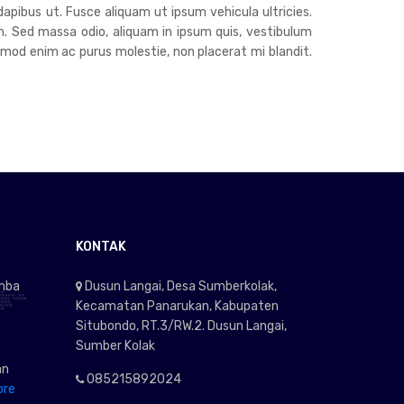
dapibus ut. Fusce aliquam ut ipsum vehicula ultricies.
h. Sed massa odio, aliquam in ipsum quis, vestibulum
euismod enim ac purus molestie, non placerat mi blandit.
KONTAK
omba
Dusun Langai, Desa Sumberkolak,
Kecamatan Panarukan, Kabupaten
Situbondo, RT.3/RW.2. Dusun Langai,
Sumber Kolak
an
085215892024
ore