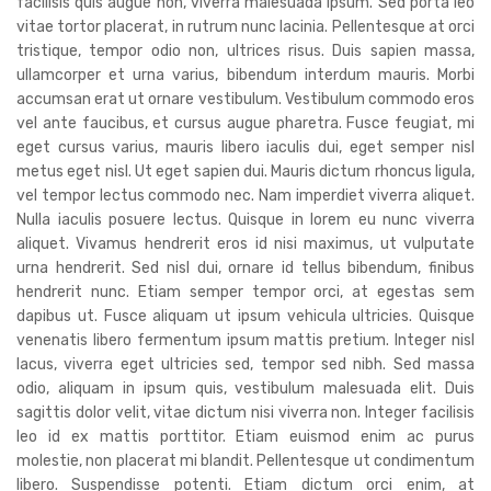
facilisis quis augue non, viverra malesuada ipsum. Sed porta leo
vitae tortor placerat, in rutrum nunc lacinia. Pellentesque at orci
tristique, tempor odio non, ultrices risus. Duis sapien massa,
ullamcorper et urna varius, bibendum interdum mauris. Morbi
accumsan erat ut ornare vestibulum. Vestibulum commodo eros
vel ante faucibus, et cursus augue pharetra. Fusce feugiat, mi
eget cursus varius, mauris libero iaculis dui, eget semper nisl
metus eget nisl. Ut eget sapien dui. Mauris dictum rhoncus ligula,
vel tempor lectus commodo nec. Nam imperdiet viverra aliquet.
Nulla iaculis posuere lectus. Quisque in lorem eu nunc viverra
aliquet. Vivamus hendrerit eros id nisi maximus, ut vulputate
urna hendrerit. Sed nisl dui, ornare id tellus bibendum, finibus
hendrerit nunc. Etiam semper tempor orci, at egestas sem
dapibus ut. Fusce aliquam ut ipsum vehicula ultricies. Quisque
venenatis libero fermentum ipsum mattis pretium. Integer nisl
lacus, viverra eget ultricies sed, tempor sed nibh. Sed massa
odio, aliquam in ipsum quis, vestibulum malesuada elit. Duis
sagittis dolor velit, vitae dictum nisi viverra non. Integer facilisis
leo id ex mattis porttitor. Etiam euismod enim ac purus
molestie, non placerat mi blandit. Pellentesque ut condimentum
libero. Suspendisse potenti. Etiam dictum orci enim, at