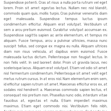
Suspendisse potenti. Cras at risus a nulla porta rutrum vel eget
lorem. Proin sit amet egestas lectus. Nullam nec nisl blandit,
commodo quam quis, mollis turpis. Cras pulvinar venenatis diam
eget malesuada. Suspendisse tempus luctus ipsum
condimentum efficitur. Aliquam erat volutpat. Vestibulum ut
sem a arcu pretium euismod. Curabitur volutpat accumsan ex.
Suspendisse sagittis sapien ac ante elementum, et tempus mi
aliquam. Fusce tempus, arcu a pulvinar ultricies, massa nunc
suscipit tellus, sed congue ex magna eu nulla. Aliquam ultrices
diam non risus vehicula, at dapibus enim euismod. Fusce
malesuada luctus dictum. Pellentesque non feugiat lectus. In
non felis velit. In sed laoreet dolor. Proin ut gravida lacus, nec
scelerisque lacus. Aliquam erat volutpat. Etiam vel odio sit amet
nisl fermentum condimentum. Pellentesque sit amet velit eget
metus rutrum cursus. In at eros nisl. Nam elementum enim sem,
id efficitur sapien rutrum sit amet. Maecenas efficitur eros ex, at
sodales nisl hendrerit a. Maecenas commodo sapien lectus, et
consequat nisi pretium non. Phasellus nunc odio, interdum vitae
faucibus at, egestas et nulla. Etiam imperdiet maximus
maximus. Etiam eget commodo nisi. Vestibulum felis nibh,