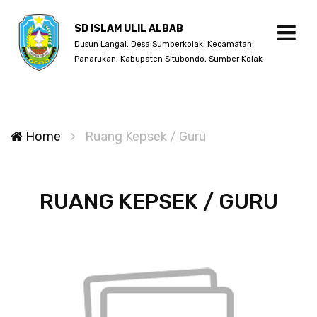
SD ISLAM ULIL ALBAB
Dusun Langai, Desa Sumberkolak, Kecamatan
Panarukan, Kabupaten Situbondo, Sumber Kolak
Home
Ruang Kepsek / Guru
RUANG KEPSEK / GURU